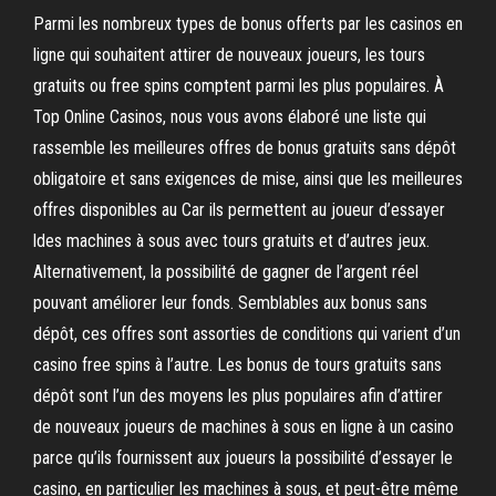
Parmi les nombreux types de bonus offerts par les casinos en
ligne qui souhaitent attirer de nouveaux joueurs, les tours
gratuits ou free spins comptent parmi les plus populaires. À
Top Online Casinos, nous vous avons élaboré une liste qui
rassemble les meilleures offres de bonus gratuits sans dépôt
obligatoire et sans exigences de mise, ainsi que les meilleures
offres disponibles au Car ils permettent au joueur d’essayer
ldes machines à sous avec tours gratuits et d’autres jeux.
Alternativement, la possibilité de gagner de l’argent réel
pouvant améliorer leur fonds. Semblables aux bonus sans
dépôt, ces offres sont assorties de conditions qui varient d’un
casino free spins à l’autre. Les bonus de tours gratuits sans
dépôt sont l’un des moyens les plus populaires afin d’attirer
de nouveaux joueurs de machines à sous en ligne à un casino
parce qu’ils fournissent aux joueurs la possibilité d’essayer le
casino, en particulier les machines à sous, et peut-être même