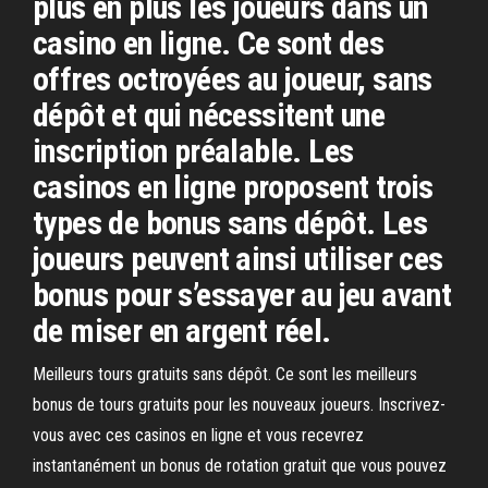
plus en plus les joueurs dans un
casino en ligne. Ce sont des
offres octroyées au joueur, sans
dépôt et qui nécessitent une
inscription préalable. Les
casinos en ligne proposent trois
types de bonus sans dépôt. Les
joueurs peuvent ainsi utiliser ces
bonus pour s’essayer au jeu avant
de miser en argent réel.
Meilleurs tours gratuits sans dépôt. Ce sont les meilleurs
bonus de tours gratuits pour les nouveaux joueurs. Inscrivez-
vous avec ces casinos en ligne et vous recevrez
instantanément un bonus de rotation gratuit que vous pouvez