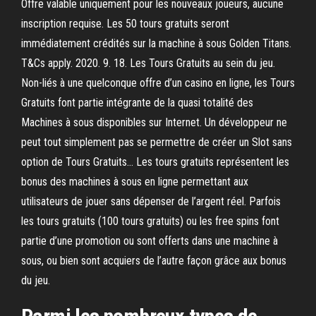
Offre valable uniquement pour les nouveaux joueurs, aucune
inscription requise. Les 50 tours gratuits seront
immédiatement crédités sur la machine à sous Golden Titans.
T&Cs apply. 2020. 9. 18. Les Tours Gratuits au sein du jeu.
Non-liés à une quelconque offre d’un casino en ligne, les Tours
Gratuits font partie intégrante de la quasi totalité des
Machines à sous disponibles sur Internet. Un développeur ne
peut tout simplement pas se permettre de créer un Slot sans
option de Tours Gratuits… Les tours gratuits représentent les
bonus des machines à sous en ligne permettant aux
utilisateurs de jouer sans dépenser de l’argent réel. Parfois
les tours gratuits (100 tours gratuits) ou les free spins font
partie d’une promotion ou sont offerts dans une machine à
sous, ou bien sont acquiers de l’autre façon grâce aux bonus
du jeu.