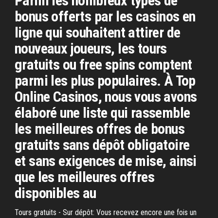
Parmi les nombreux types de
bonus offerts par les casinos en
ligne qui souhaitent attirer de
nouveaux joueurs, les tours
gratuits ou free spins comptent
parmi les plus populaires. À Top
Online Casinos, nous vous avons
élaboré une liste qui rassemble
les meilleures offres de bonus
gratuits sans dépôt obligatoire
et sans exigences de mise, ainsi
que les meilleures offres
disponibles au
Tours gratuits - Sur dépôt: Vous recevez encore une fois un