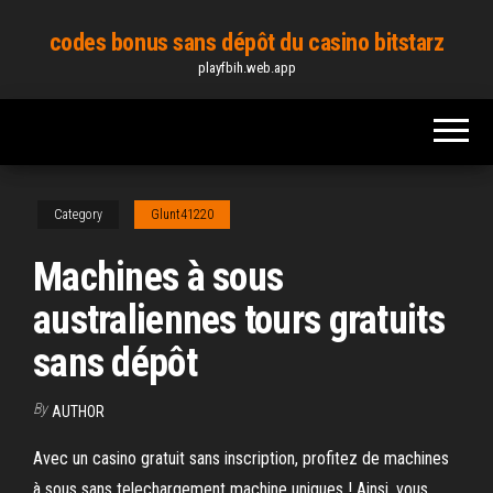
Skip
codes bonus sans dépôt du casino bitstarz
to
playfbih.web.app
the
content
Category
Glunt41220
Machines à sous
australiennes tours gratuits
sans dépôt
By
AUTHOR
Avec un casino gratuit sans inscription, profitez de machines
à sous sans telechargement machine uniques ! Ainsi, vous