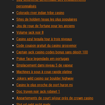
personnalisés
Colorado river indian tribe casino
Sites de holdem texas les plus populaires
Jeu de roue de fortune pour les anciens
Volume jack noir 8
Casino azul tequila tour à trois niveaux
Code coupon gratuit du casino grosvenor
Captain jack casino codes bonus sans dépôt 100
Poker face legendado em portugais
Emplacement dami niveau 5 de vapeur
Machines à sous à coup rapide platine
Jokers wild casino sur boulder highway
Casino le plus proche de port huron mi
Doc truyen noir jack robinet 1
Appartements de court séjour près de crown casino
Slot sd geht nicht mehr