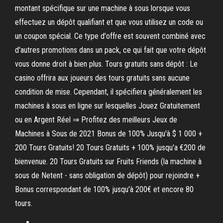
montant spécifique sur une machine à sous lorsque vous
effectuez un dépôt qualifiant et que vous utilisez un code ou
un coupon spécial. Ce type d'offre est souvent combiné avec
d'autres promotions dans un pack, ce qui fait que votre dépôt
vous donne droit à bien plus. Tours gratuits sans dépôt : Le
casino offrira aux joueurs des tours gratuits sans aucune
condition de mise. Cependant, il spécifiera généralement les
machines à sous en ligne sur lesquelles Jouez Gratuitement
ou en Argent Réel ⇒ Profitez des meilleurs Jeux de
Machines à Sous de 2021 Bonus de 100% Jusqu'à $ 1 000 +
200 Tours Gratuits! 20 Tours Gratuits + 100% jusqu'a €200 de
bienvenue. 20 Tours Gratuits sur Fruits Friends (la machine à
sous de Netent - sans obligation de dépôt) pour rejoindre +
Bonus correspondant de 100% jusqu'à 200€ et encore 80
tours.