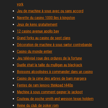
york
Jeu de machine à sous avec ou sans accord
Navette du casino 1000 îles à kingston
Jeux de keno gratuitement
12 casino avenue apollo bay
Grand forks au casino de sept clans
Décoration de machine à sous swtor contrebande
Casino du monde entier
Jeu télévisé roue des ordures de la fortune
Quelle était la taille du mulligan au blackjack
Boissons alcoolisées à commander dans un casino
Casino de la cime des arbres de bam margera
Fentes de ram lenovo thinkpad t440p
Machine à sous comment gagner le jackpot
Couteau de poche smith and wesson texas holdem
Reine du club de poker rom