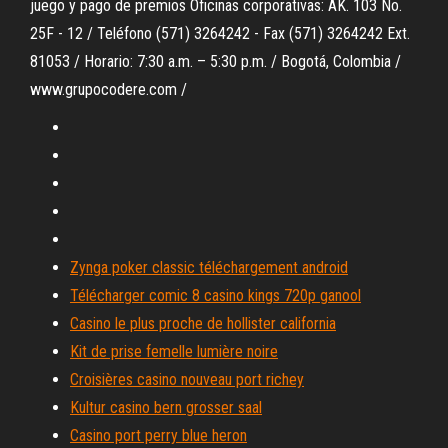
juego y pago de premios Oficinas corporativas: AK. 103 No.
25F - 12 / Teléfono (571) 3264242 - Fax (571) 3264242 Ext.
81053 / Horario: 7:30 a.m. – 5:30 p.m. / Bogotá, Colombia /
www.grupocodere.com /
Zynga poker classic téléchargement android
Télécharger comic 8 casino kings 720p ganool
Casino le plus proche de hollister california
Kit de prise femelle lumière noire
Croisières casino nouveau port richey
Kultur casino bern grosser saal
Casino port perry blue heron