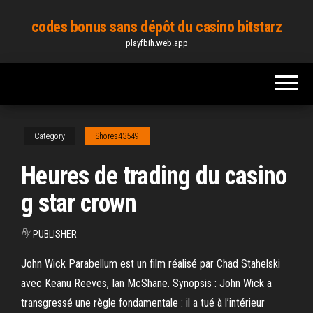
Skip
codes bonus sans dépôt du casino bitstarz
to
playfbih.web.app
the
content
Category
Shores43549
Heures de trading du casino
g star crown
By
PUBLISHER
John Wick Parabellum est un film réalisé par Chad Stahelski
avec Keanu Reeves, Ian McShane. Synopsis : John Wick a
transgressé une règle fondamentale : il a tué à l’intérieur