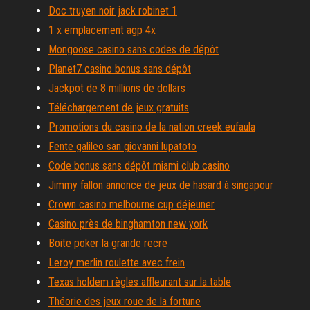
Doc truyen noir jack robinet 1
1 x emplacement agp 4x
Mongoose casino sans codes de dépôt
Planet7 casino bonus sans dépôt
Jackpot de 8 millions de dollars
Téléchargement de jeux gratuits
Promotions du casino de la nation creek eufaula
Fente galileo san giovanni lupatoto
Code bonus sans dépôt miami club casino
Jimmy fallon annonce de jeux de hasard à singapour
Crown casino melbourne cup déjeuner
Casino près de binghamton new york
Boite poker la grande recre
Leroy merlin roulette avec frein
Texas holdem règles affleurant sur la table
Théorie des jeux roue de la fortune