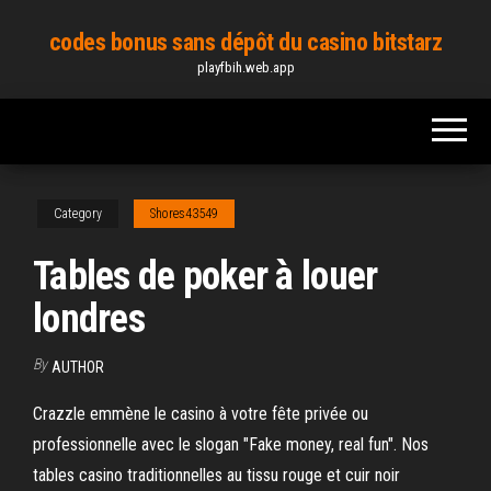
Skip
codes bonus sans dépôt du casino bitstarz
to
playfbih.web.app
the
content
Category
Shores43549
Tables de poker à louer
londres
By
AUTHOR
Crazzle emmène le casino à votre fête privée ou
professionnelle avec le slogan "Fake money, real fun". Nos
tables casino traditionnelles au tissu rouge et cuir noir