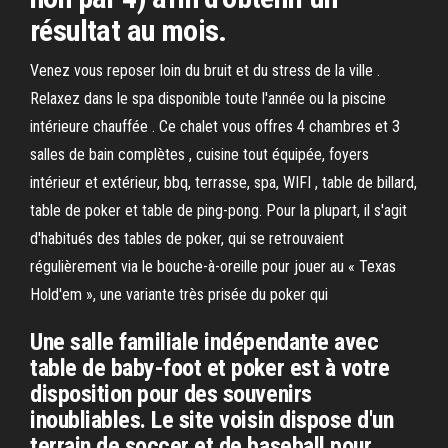
résultat au mois.
Venez vous reposer loin du bruit et du stress de la ville .
Relaxez dans le spa disponible toute l'année ou la piscine
intérieure chauffée . Ce chalet vous offres 4 chambres et 3
salles de bain complètes , cuisine tout équipée, foyers
intérieur et extérieur, bbq, terrasse, spa, WIFI , table de billard,
table de poker et table de ping-pong. Pour la plupart, il s'agit
d'habitués des tables de poker, qui se retrouvaient
régulièrement via le bouche-à-oreille pour jouer au « Texas
Hold'em », une variante très prisée du poker qui
Une salle familiale indépendante avec
table de baby-foot et poker est à votre
disposition pour des souvenirs
inoubliables. Le site voisin dispose d'un
terrain de soccer et de baseball pour