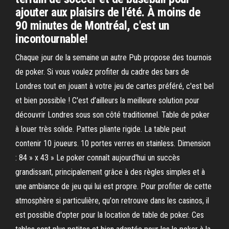
ajouter aux plaisirs de l'été. À moins de
90 minutes de Montréal, c'est un
incontournable!
Chaque jour de la semaine un autre Pub propose des tournois
de poker. Si vous voulez profiter du cadre des bars de
Londres tout en jouant à votre jeu de cartes préféré, c'est bel
et bien possible ! C'est d’ailleurs la meilleure solution pour
découvrir Londres sous son côté traditionnel. Table de poker
à louer très solide. Pattes pliante rigide. La table peut
contenir 10 joueurs. 10 portes verres en stainless. Dimension
: 84 » x 43 » Le poker connaît aujourd'hui un succès
grandissant, principalement grâce à des règles simples et à
une ambiance de jeu qui lui est propre. Pour profiter de cette
atmosphère si particulière, qu'on retrouve dans les casinos, il
est possible d'opter pour la location de table de poker. Ces