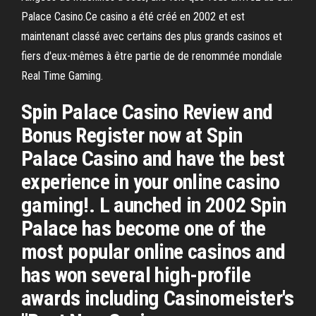
Palace Casino.Ce casino a été créé en 2002 et est
maintenant classé avec certains des plus grands casinos et
fiers d'eux-mêmes à être partie de de renommée mondiale
Real Time Gaming.
Spin Palace Casino Review and
Bonus Register now at Spin
Palace Casino and have the best
experience in your online casino
gaming!. L aunched in 2002 Spin
Palace has become one of the
most popular online casinos and
has won several high-profile
awards including Casinomeister's