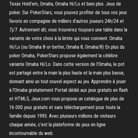
Texas Hold’em, Omaha, Omaha Hi/Lo et bien plus. Jeux de
poker. Sur PokerStars, vous pouvez profiter de tous vos jeux
favoris en compagnie de milliers d'autres joueurs 24h/24 et
7j/7. Autrement dit, vous trouverez toujours une table dans la
variante de votre choix à la limite qui vous convient. Omaha
Hi/Lo (ou Omaha 8-or-better, Omaha 8, Omaha/8) En plus du
poker Omaha, PokerStars propose également la célèbre
variante Omaha Hi/Lo. Dans cette version de l'Omaha, le pot
est partagé entre la main la plus haute et la main plus basse,
donnant ainsi un tout nouvel aspect au jeu. Apprendre à jouer
à l'Omaha gratuitement Portail dédié aux jeux gratuits en flash
et HTML5, Jeux.com vous propose un catalogue de plus de
16 000 jeux gratuits et sans téléchargement pour toute la
famille depuis 1995. Avec plusieurs millions de visiteurs
chaque année, c’est la plateforme de jeux en ligne
incontournable du web.