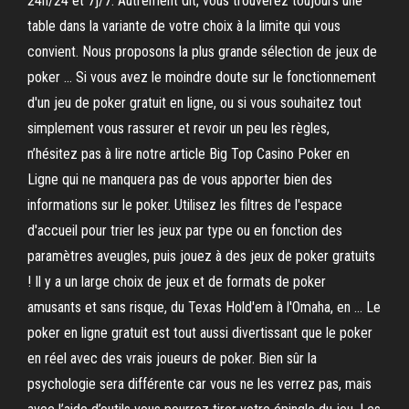
24h/24 et 7j/7. Autrement dit, vous trouverez toujours une
table dans la variante de votre choix à la limite qui vous
convient. Nous proposons la plus grande sélection de jeux de
poker … Si vous avez le moindre doute sur le fonctionnement
d'un jeu de poker gratuit en ligne, ou si vous souhaitez tout
simplement vous rassurer et revoir un peu les règles,
n’hésitez pas à lire notre article Big Top Casino Poker en
Ligne qui ne manquera pas de vous apporter bien des
informations sur le poker. Utilisez les filtres de l'espace
d'accueil pour trier les jeux par type ou en fonction des
paramètres aveugles, puis jouez à des jeux de poker gratuits
! Il y a un large choix de jeux et de formats de poker
amusants et sans risque, du Texas Hold'em à l'Omaha, en … Le
poker en ligne gratuit est tout aussi divertissant que le poker
en réel avec des vrais joueurs de poker. Bien sûr la
psychologie sera différente car vous ne les verrez pas, mais